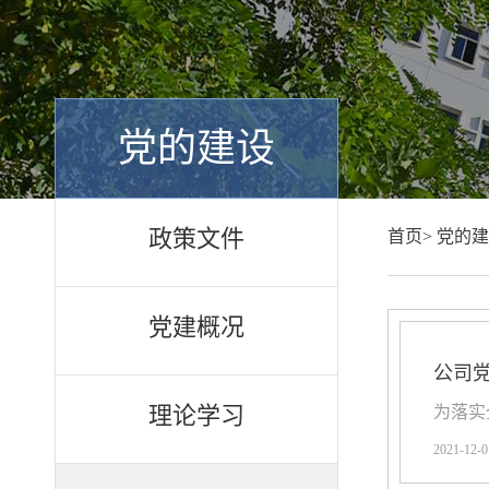
党的建设
政策文件
首页>
党的建
党建概况
公司党
理论学习
​为落
2021-12-0