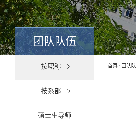
团队队伍
按职称
首页>
团队队
按系部
硕士生导师