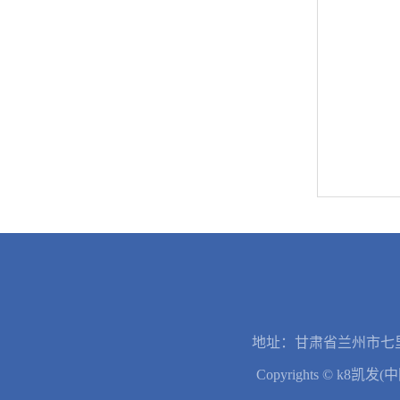
地址：甘肃省兰州市七里
Copyrights © k8凯发