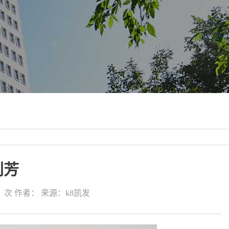
刘芳
：
次
作者：
来源：k8凯发