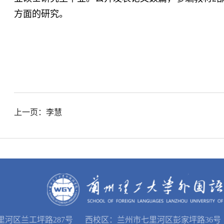
方面的研究。
上一页：李慧
河区兰工坪路287号 西校区：兰州市七里河区彭家坪路36号 电话