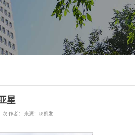
亚星
：
次
作者：
来源：k8凯发