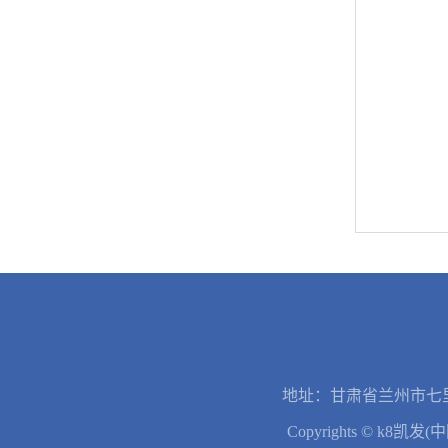
地址：甘肃省兰州市七里
Copyrights © k8凯发