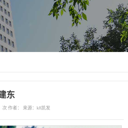
建东
：
次
作者：
来源：k8凯发