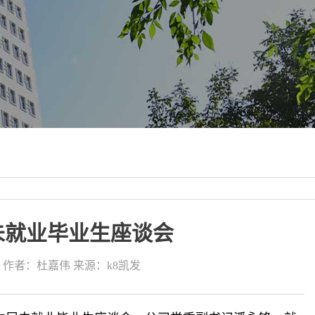
届未就业毕业生座谈会
作者：杜嘉伟
来源：k8凯发