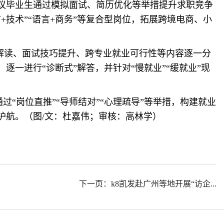
议毕业生通过模拟面试、简历优化等举措提升求职竞争
+技术”“语言+商务”等复合型岗位，拓展跨境电商、小
解读、面试技巧提升、跨专业就业可行性等内容逐一分
一进行“诊断式”解答，并针对“慢就业”“缓就业”现
过“岗位直推”“导师结对”“心理疏导”等举措，构建就业
护航。（图/文：杜嘉伟；审核：高林学）
下一页：k8凯发赴广州等地开展“访企...