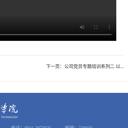
下一页：公司党员专题培训系列二 以...
：0931-2973925 邮编：730050