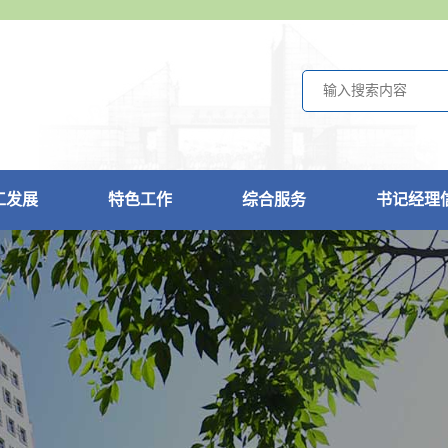
工发展
特色工作
综合服务
书记经理