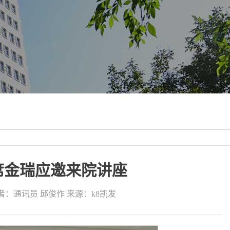
席金瑞应邀来院讲座
者：通讯员 邱俊作
来源：k8凯发