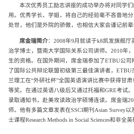
本次优秀员工励志讲座的成功举办将对同学们
用。优秀学长、学姐，将自己的经验毫不吝啬地分
处世，他们是外院的骄傲，也相信大家会谨记前辈
席金瑞简介
：2008年9月就读于k8凯发旗舰
治学博士，暨南大学国际关系公司讲师。2010年
生的资格。在国外期间，席金瑞参加了ETBU公
了国际公共辩论联盟初级第三最佳演讲者，ETBU
兰理工在“外研社杯”全国英语演讲比赛中获得甘
等奖。在通过英语八级后又通过托福和GRE考试。
录取通知书，赴美攻读政治学硕博连读。席金瑞20
师。他有多篇文章发表在SSCI期刊Asian Survey以
士课程Research Methods in Social Scien