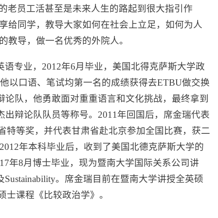
的老员工活甚至是未来人生的路起到很大指引作
享给同学，教导大家如何在社会上立足，如何为人
的教导，做一名优秀的外院人。
厅英语专业，2012年6月毕业，美国北得克萨斯大学政
，他以口语、笔试均第一名的成绩获得去ETBU做交换
司辩论队，他勇敢面对重重语言和文化挑战，最终拿到
杰出辩论队队员等称号。2011年回国后，席金瑞代表
肃省特等奖，并代表甘肃省赴北京参加全国比赛，获二
2012年本科毕业后，收到了美国北德克萨斯大学的
17年8月博士毕业，现为暨南大学国际关系公司讲
及Sustainability。席金瑞目前在暨南大学讲授全英硕
ces和非全英硕士课程《比较政治学》。