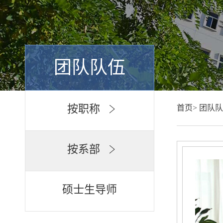
团队队伍
按职称
首页>
团队队
按系部
硕士生导师