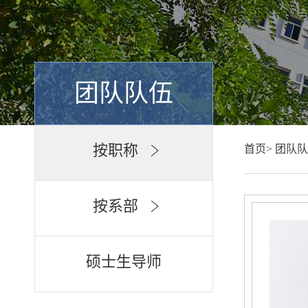
团队队伍
按职称
首页>
团队队
按系部
硕士生导师