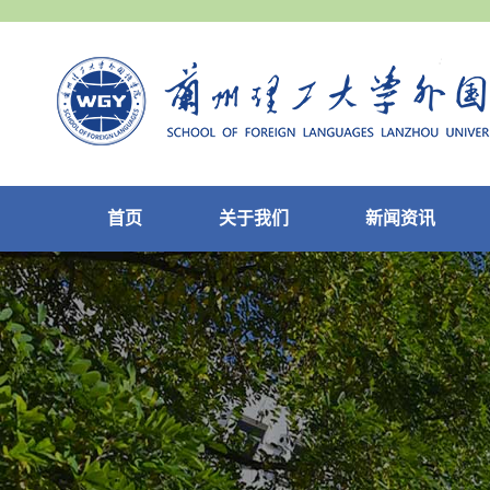
首页
关于我们
新闻资讯