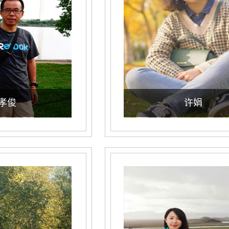
孝俊
许娟