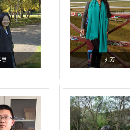
李慧
刘芳