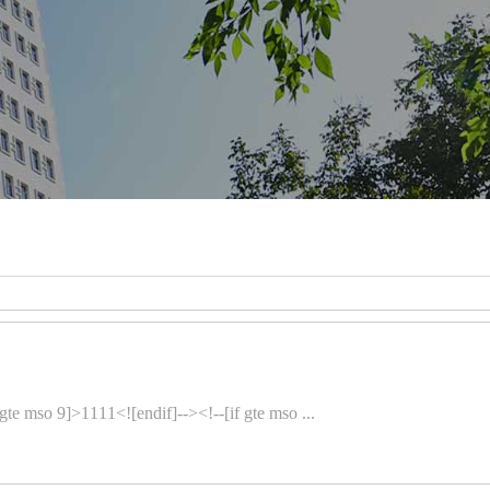
1<![endif]--><!--[if gte mso ...