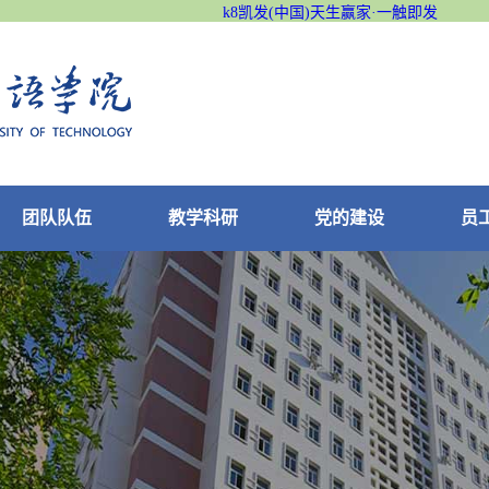
k8凯发(中国)天生赢家·一触即发
团队队伍
教学科研
党的建设
员