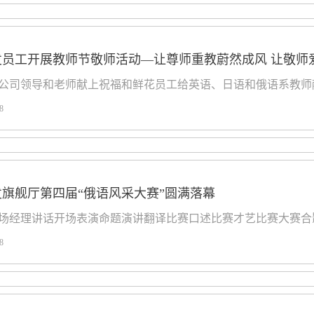
凯发员工开展教师节敬师活动—让尊师重教蔚然成风 让敬师
公司领导和老师献上祝福和鲜花员工给英语、日语和俄语系教师献
8
发旗舰厅第四届“俄语风采大赛”圆满落幕
场经理讲话开场表演命题演讲翻译比赛口述比赛才艺比赛大赛合影9月
8