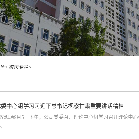
务>
校庆专栏>
党委中心组学习习近平总书记视察甘肃重要讲话精神
议现场9月5日下午，公司党委召开理论中心组学习召开理论中心组
9