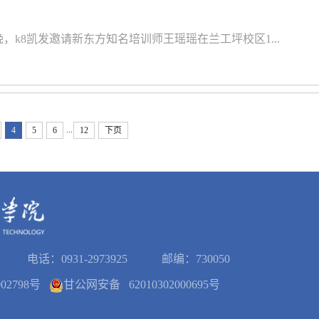
，k8凯发邀请新东方知名培训师王瑶瑶在兰工坪校区1...
...
4
5
6
12
下页
：0931-2973925 邮编：730050
02798号
甘公网安备
62010302000695号