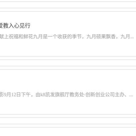
爱教入心见行
上祝福和鲜花九月是一个收获的季节，九月硕果飘香，九月...
12日下午，由k8凯发旗舰厅教务处·创新创业公司主办、...