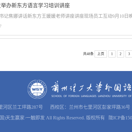
发举办新东方语言学习培训讲座
副书记焦娜讲话新东方王媛媛老师讲座讲座现场员工互动9月10日晚
7
共48条
上页
1
2
3
河区兰工坪路287号 西校区：兰州市七里河区彭家坪路36号 电话
(中国)天生赢家·一触即发 All Rights Reserved. 版权所有
陇ICP备150