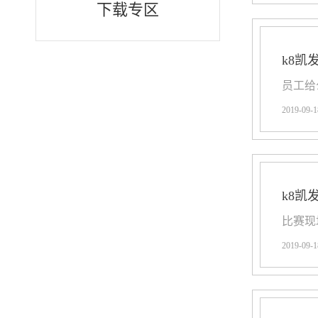
下载专区
k8
员工给
2019-09-1
k8凯
比赛现
2019-09-1