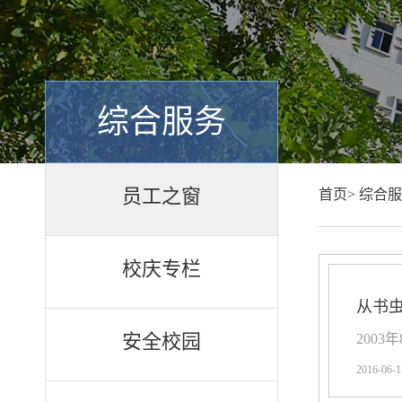
综合服务
员工之窗
首页>
综合服
校庆专栏
从书虫
安全校园
200
2016-06-1