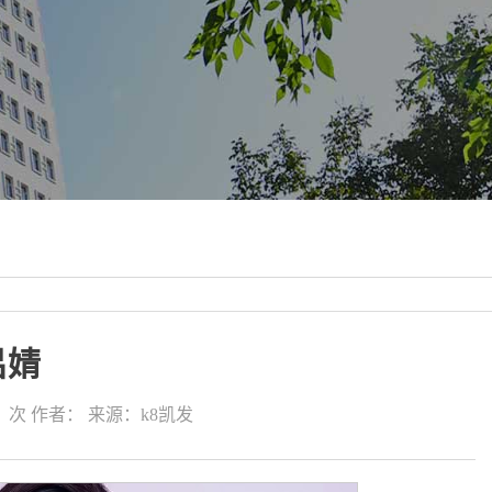
吕婧
：
次
作者：
来源：k8凯发