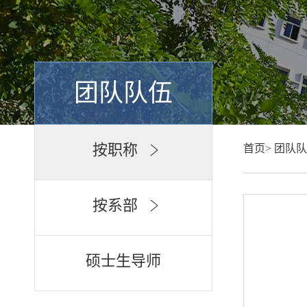
团队队伍
按职称
首页>
团队队
按系部
硕士生导师