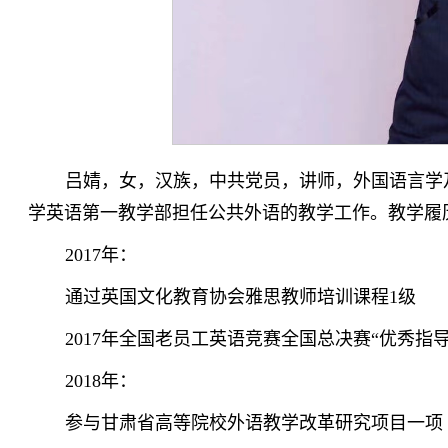
吕婧，女，汉族，中共党员，讲师，外国语言学及应
学英语第一教学部担任公共外语的教学工作。教学履
2017年：
通过英国文化教育协会雅思教师培训课程1级
2017年全国老员工英语竞赛全国总决赛“优秀指导
2018年：
参与甘肃省高等院校外语教学改革研究项目一项