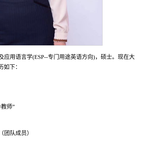
用语言学(ESP--专门用途英语方向)，硕士。现在大
历如下：
教师”
（团队成员）